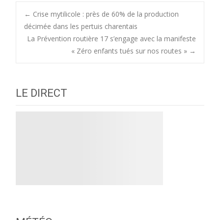
Post
←
Crise mytilicole : près de 60% de la production
décimée dans les pertuis charentais
La Prévention routière 17 s’engage avec la manifeste
navigation
« Zéro enfants tués sur nos routes »
→
LE DIRECT