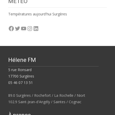
MÉTÉO
Températures aujourd'hui Surgères
Facebook
Twitter
YouTube
Instagram
LinkedIn
Hélene FM
5 rue Ronsard
17700 Surgères
05 46 07 13 51
89.0 Surgères / Rochefort / La Rochelle / Niort
102.9 Saint-Jean-d'Angély / Saintes / Cognac