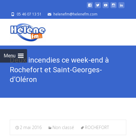
05 46 07 13 51
helenefm@helenefm.com
Skip
to
cont
Menu
Deux incendies ce week-end à
Rochefort et Saint-Georges-
d’Oléron
2 mai 2016
Non classé
ROCHEFORT