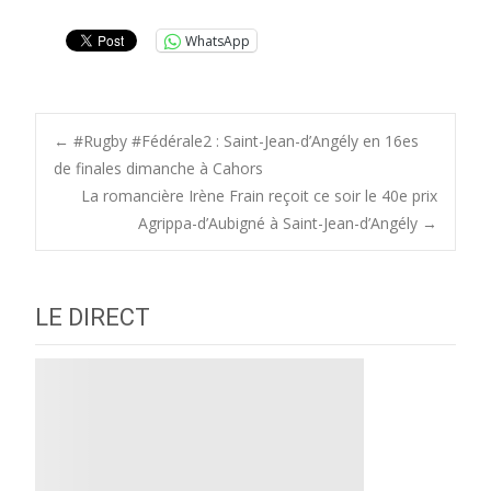
WhatsApp
Post
←
#Rugby #Fédérale2 : Saint-Jean-d’Angély en 16es
de finales dimanche à Cahors
La romancière Irène Frain reçoit ce soir le 40e prix
navigation
Agrippa-d’Aubigné à Saint-Jean-d’Angély
→
LE DIRECT