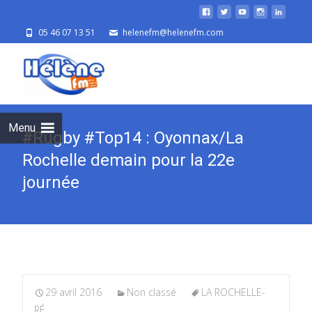
05 46 07 13 51
helenefm@helenefm.com
Skip
to
cont
Menu
#Rugby #Top14 : Oyonnax/La
Rochelle demain pour la 22e
journée
29 avril 2016
Non classé
LA ROCHELLE-
RÉ