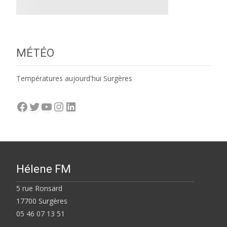
MÉTÉO
Températures aujourd'hui Surgères
Facebook
Twitter
YouTube
Instagram
LinkedIn
Hélene FM
5 rue Ronsard
17700 Surgères
05 46 07 13 51