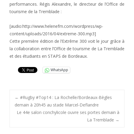
performances. Régis Alexandre, le directeur de l’Office de
tourisme de la Tremblade :
[audio:http://www.helenefm.com/wordpress/wp-
content/uploads/2016/04/extreme-300.mp3]
Cette première édition de l’Extrême 300 voit le jour grâce à
la collaboration entre l’Office de tourisme de La Tremblade
et des étudiants en STAPS de Bordeaux.
WhatsApp
Post
←
#Rugby #Top14 : La Rochelle/Bordeaux-Bègles
demain à 20h45 au stade Marcel-Deflandre
Le 44e salon conchylicole ouvre ses portes demain à
navigation
La Tremblade
→