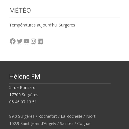
MÉTÉO
Températures aujourd'hui Surgères
Facebook
Twitter
YouTube
Instagram
LinkedIn
Hélene FM
5 rue Ronsard
17700 Surgères
05 46 07 13 51
89.0 Surgères / Rochefort / La Rochelle / Niort
102.9 Saint-Jean-d'Angély / Saintes / Cognac