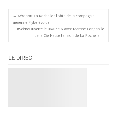
Post
←
Aéroport La Rochelle : l’offre de la compagnie
aérienne Flybe évolue.
#ScèneOuverte le 06/05/16 avec Martine Fonpanille
navigation
de la Cie Haute tension de La Rochelle
→
LE DIRECT