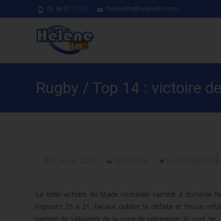
05 46 07 13 51
helenefm@helenefm.com
Rugby / Top 14 : victoire d
4 janvier 2016
Non classé
LA ROCHELLE-RÉ
La belle victoire du Stade rochelais samedi à domicile 
imposés 25 à 21, faisant oublier la défaite et l’essai re
permet de s’éloigner de la zone de relégation. Ils sont 9e.