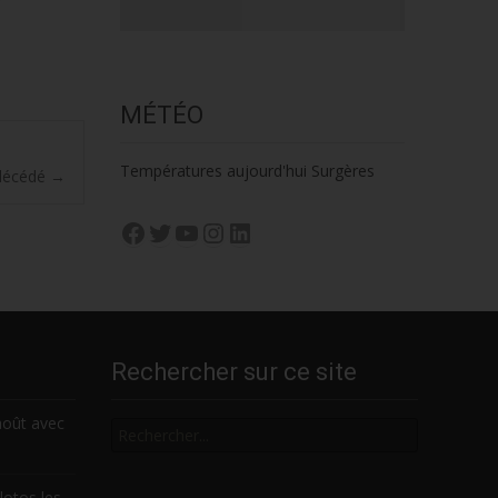
MÉTÉO
Températures aujourd'hui Surgères
 décédé
→
Facebook
Twitter
YouTube
Instagram
LinkedIn
Rechercher sur ce site
Rechercher
août avec
lotos les