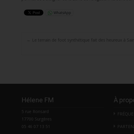
WhatsApp
Post
←
Le terrain de foot synthétique fait des heureux à Sai
navigation
Hélene FM
À prop
5 rue Ronsard
FRÉQUE
17700 Surgères
05 46 07 13 51
PARTEN