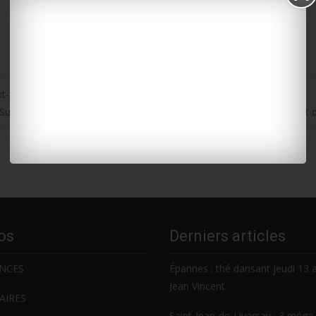
nt-Jean-d’Angély
Surgères : l’ancien président du Comité des fêtes Michel Godeau est
os
Derniers articles
NCES
Épannes : thé dansant jeudi 13 
Jean Vincent
AIRES
Saint-Jean-de-Liversay : 3 méga 