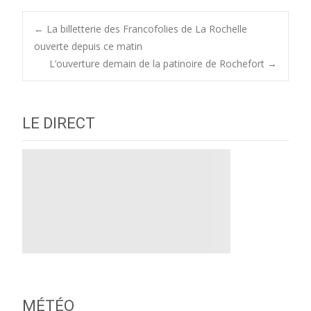
Post
←
La billetterie des Francofolies de La Rochelle
ouverte depuis ce matin
L’ouverture demain de la patinoire de Rochefort
→
navigation
LE DIRECT
MÉTÉO