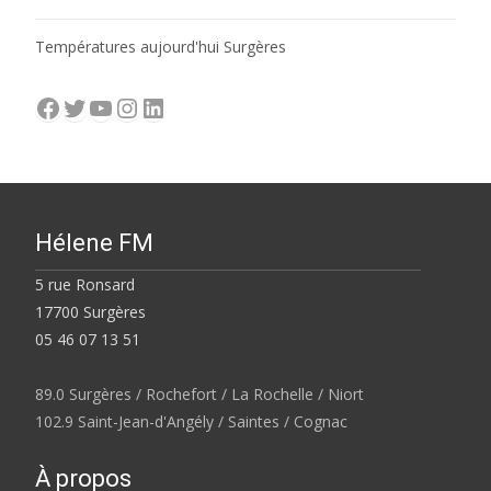
Températures aujourd'hui Surgères
Facebook
Twitter
YouTube
Instagram
LinkedIn
Hélene FM
5 rue Ronsard
17700 Surgères
05 46 07 13 51
89.0 Surgères / Rochefort / La Rochelle / Niort
102.9 Saint-Jean-d'Angély / Saintes / Cognac
À propos