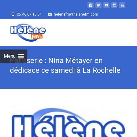
05 46 07 13 51
helenefm@helenefm.com
Skip
to
cont
Menu
Pâtisserie : Nina Métayer en
dédicace ce samedi à La Rochelle