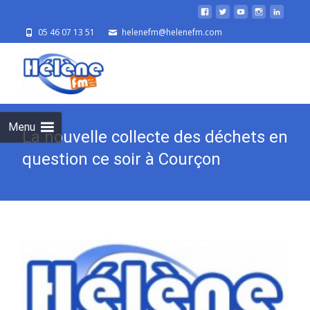
05 46 07 13 51
helenefm@helenefm.com
Skip
to
cont
Menu
La nouvelle collecte des déchets en
question ce soir à Courçon