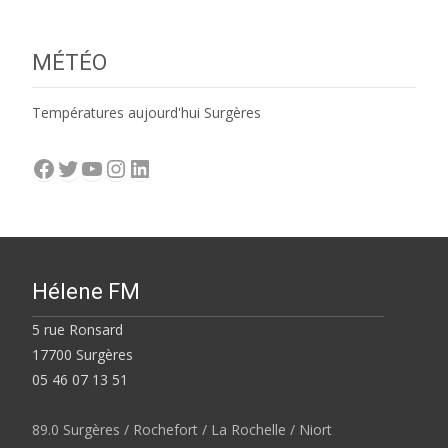
MÉTÉO
Températures aujourd'hui Surgères
Facebook
Twitter
YouTube
Instagram
LinkedIn
Hélene FM
5 rue Ronsard
17700 Surgères
05 46 07 13 51
89.0 Surgères / Rochefort / La Rochelle / Niort