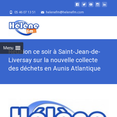
05 46 07 13 51
helenefm@helenefm.com
Skip
to
cont
Menu
Réunion ce soir à Saint-Jean-de-
Liversay sur la nouvelle collecte
des déchets en Aunis Atlantique