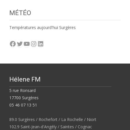
MÉTÉO
Températures aujourd'hui Surgères
Facebook
Twitter
YouTube
Instagram
LinkedIn
Hélene FM
5 rue Ronsard
17700 Surgères
05 46 07 13 51
89.0 Surgères / Rochefort / La Rochelle / Niort
102.9 Saint-Jean-d'Angély / Saintes / Cognac