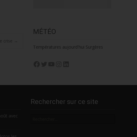
MÉTÉO
e crise
→
Températures aujourd'hui Surgères
Facebook
Twitter
YouTube
Instagram
LinkedIn
Rechercher sur ce site
Rechercher
août avec
lotos les