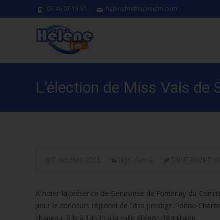
05 46 07 13 51
helenefm@helenefm.com
L’élection de Miss Vals de 
2 octobre 2015
Non classé
SAINT-JEAN-D'
A noter la présence de Geneviève de Fontenay du Comité M
pour le concours régional de Miss prestige Poitou-Charen
chapeau. Rdv à 14h30 à la salle Aliénor-d’Aquitaine.