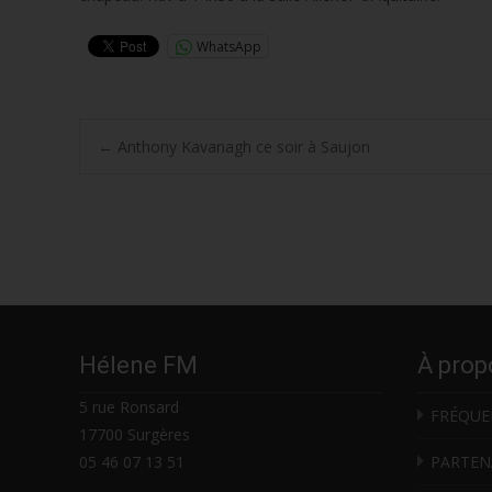
WhatsApp
Post
←
Anthony Kavanagh ce soir à Saujon
navigation
Hélene FM
À prop
5 rue Ronsard
FRÉQUE
17700 Surgères
05 46 07 13 51
PARTEN