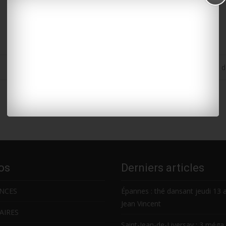
L’ouverture demain à Surgères du Salon de l’élevage sur fond d
os
Derniers articles
NCES
Épannes : thé dansant jeudi 13 
Jean Vincent
AIRES
Saint-Jean-de-Liversay : 3 méga 