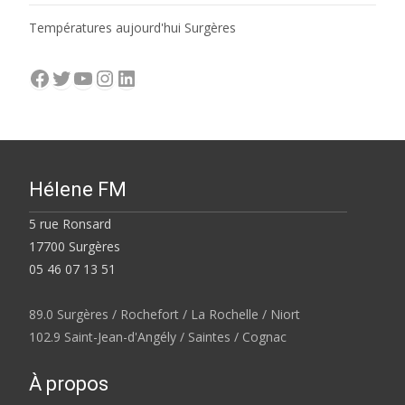
Températures aujourd'hui Surgères
Facebook
Twitter
YouTube
Instagram
LinkedIn
Hélene FM
5 rue Ronsard
17700 Surgères
05 46 07 13 51
89.0 Surgères / Rochefort / La Rochelle / Niort
102.9 Saint-Jean-d'Angély / Saintes / Cognac
À propos