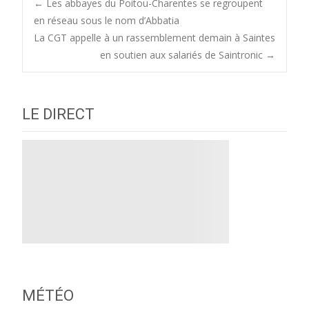
Post
←
Les abbayes du Poitou-Charentes se regroupent
en réseau sous le nom d’Abbatia
La CGT appelle à un rassemblement demain à Saintes
navigation
en soutien aux salariés de Saintronic
→
LE DIRECT
MÉTÉO