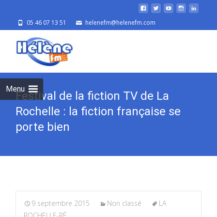
05 46 07 13 51
helenefm@helenefm.com
Skip
to
cont
Menu
Festival de la fiction TV de La
Rochelle : la fiction française se
porte bien
9 septembre 2015
Non classé
LA
ROCHELLE-RÉ