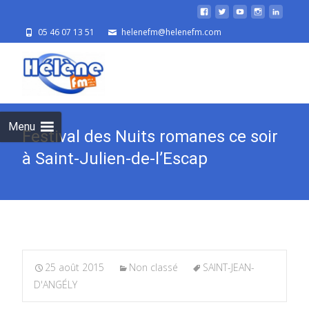
05 46 07 13 51
helenefm@helenefm.com
Skip
to
cont
Menu
Festival des Nuits romanes ce soir
à Saint-Julien-de-l’Escap
25 août 2015
Non classé
SAINT-JEAN-
D'ANGÉLY