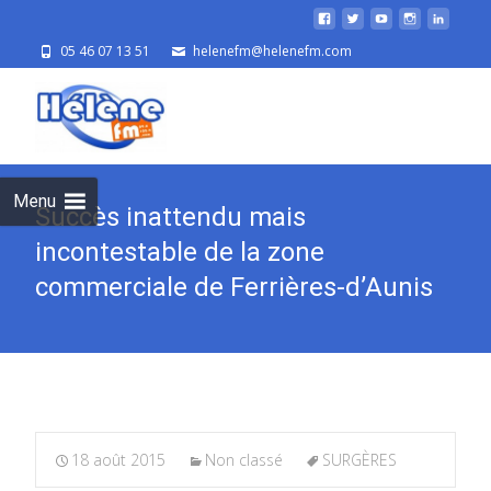
05 46 07 13 51
helenefm@helenefm.com
Skip
to
cont
Menu
Succès inattendu mais
incontestable de la zone
commerciale de Ferrières-d’Aunis
18 août 2015
Non classé
SURGÈRES