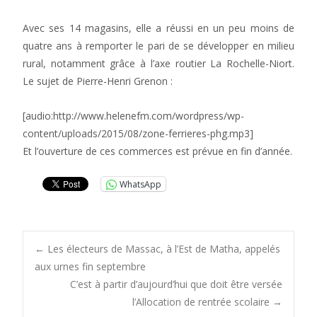
Avec ses 14 magasins, elle a réussi en un peu moins de
quatre ans à remporter le pari de se développer en milieu
rural, notamment grâce à l’axe routier La Rochelle-Niort.
Le sujet de Pierre-Henri Grenon :
[audio:http://www.helenefm.com/wordpress/wp-
content/uploads/2015/08/zone-ferrieres-phg.mp3]
Et l’ouverture de ces commerces est prévue en fin d’année.
WhatsApp
Post
←
Les électeurs de Massac, à l’Est de Matha, appelés
aux urnes fin septembre
C’est à partir d’aujourd’hui que doit être versée
navigation
l’Allocation de rentrée scolaire
→