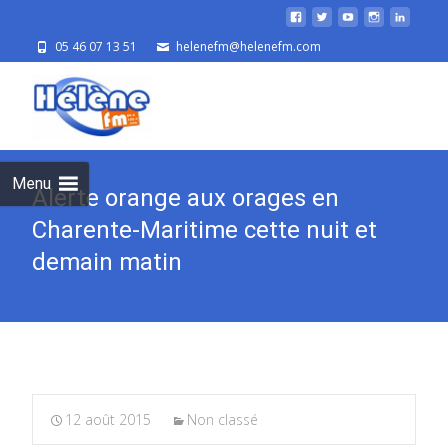
05 46 07 13 51
helenefm@helenefm.com
Skip
to
cont
Menu
Alerte orange aux orages en
Charente-Maritime cette nuit et
demain matin
12 août 2015
Non classé