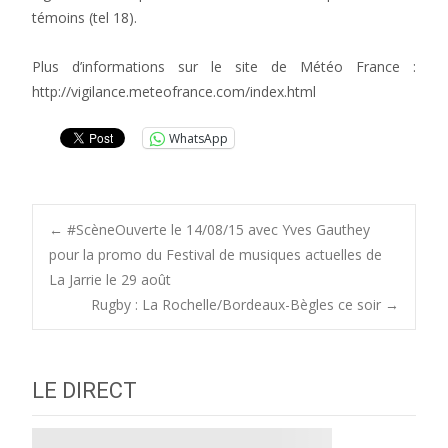
témoins (tel 18).
Plus d’informations sur le site de Météo France :
http://vigilance.meteofrance.com/index.html
WhatsApp
Post
←
#ScèneOuverte le 14/08/15 avec Yves Gauthey
pour la promo du Festival de musiques actuelles de
La Jarrie le 29 août
navigation
Rugby : La Rochelle/Bordeaux-Bègles ce soir
→
LE DIRECT