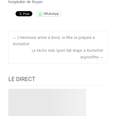
hospitalier de Royan.
WhatsApp
Post
←
L’Hermione arrive à Brest, la fête se prépare à
Rochefort
Le McDo Kids Sport fait étape à Rochefort
navigation
aujourd’hui
→
LE DIRECT