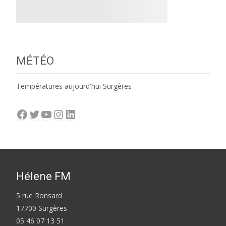
MÉTÉO
Températures aujourd'hui Surgères
Facebook
Twitter
YouTube
Instagram
LinkedIn
Hélene FM
5 rue Ronsard
17700 Surgères
05 46 07 13 51