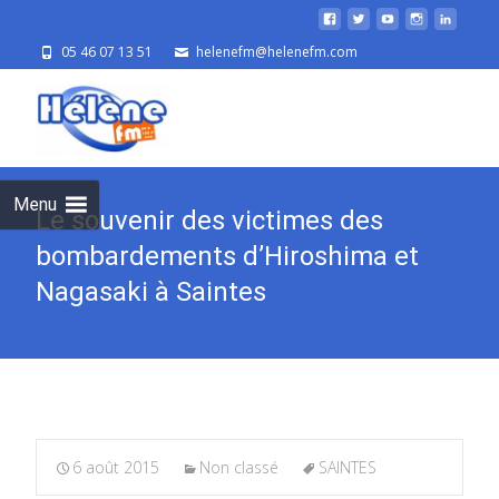
05 46 07 13 51
helenefm@helenefm.com
Skip
to
cont
Menu
Le souvenir des victimes des
bombardements d’Hiroshima et
Nagasaki à Saintes
6 août 2015
Non classé
SAINTES