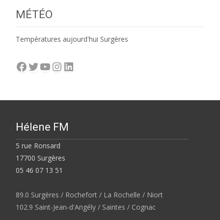
MÉTÉO
Températures aujourd'hui Surgères
Facebook
Twitter
YouTube
Instagram
LinkedIn
Hélene FM
5 rue Ronsard
17700 Surgères
05 46 07 13 51
89.0 Surgères / Rochefort / La Rochelle / Niort
102.9 Saint-Jean-d'Angély / Saintes / Cognac