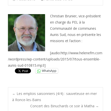
Christian Brunier, vice-président
en charge du PEL à la
Communauté de communes
Aunis Sud, nous en présente les
missions et l’action :
[audio:http://www.helenefm.com
/wordpress/wp-content/uploads/2015/07/tous-ensemble-
aunis-sud-010815.mp3]
WhatsApp
Post
←
Les emplois saisonniers (4/4) : sauveteuse en mer
à Ronce-les-Bains
Concert des Binuchards ce soir à Matha
→