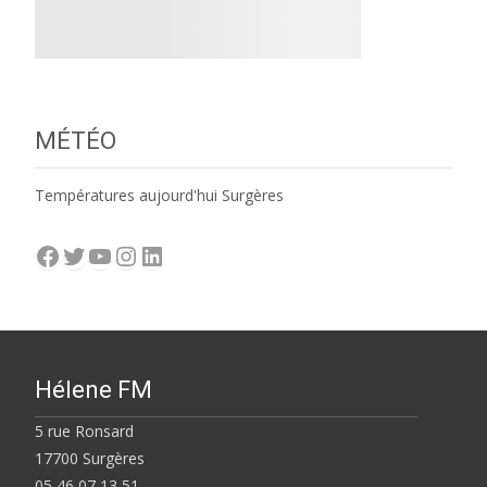
MÉTÉO
Températures aujourd'hui Surgères
Facebook
Twitter
YouTube
Instagram
LinkedIn
Hélene FM
5 rue Ronsard
17700 Surgères
05 46 07 13 51