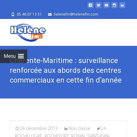
05 46 07 13 51
helenefm@helenefm.com
Skip
to
cont
Menu
Charente-Maritime : surveillance
renforcée aux abords des centres
commerciaux en cette fin d’année
24 décembre 2013
Non classé
LA
ROCHELLE-RÉ
,
ROCHEFORT
,
ROYAN
,
SAINT-JEAN-