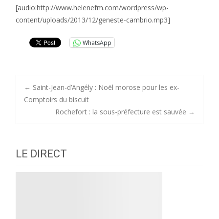
[audio:http://www.helenefm.com/wordpress/wp-
content/uploads/2013/12/geneste-cambrio.mp3]
WhatsApp
Post
←
Saint-Jean-d’Angély : Noël morose pour les ex-
Comptoirs du biscuit
Rochefort : la sous-préfecture est sauvée
→
navigation
LE DIRECT