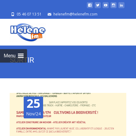
05 46 07 13 51
helenefm@helenefm.com
Skip
to
cont
Menu
SORTIR
25
Nov/24