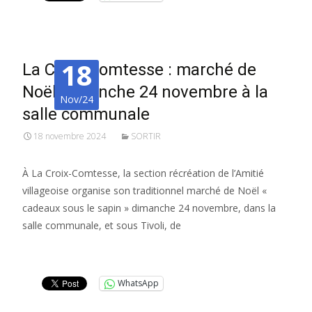
18
La Croix-Comtesse : marché de
Noël dimanche 24 novembre à la
Nov/24
salle communale
18 novembre 2024
SORTIR
À La Croix-Comtesse, la section récréation de l’Amitié
villageoise organise son traditionnel marché de Noël «
cadeaux sous le sapin » dimanche 24 novembre, dans la
salle communale, et sous Tivoli, de
Lire la suite…
WhatsApp