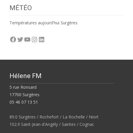
MÉTÉO
Températures aujourd'hui Surgères
Facebook
Twitter
YouTube
Instagram
LinkedIn
Hélene FM
5 rue Ronsard
17700 Surgères
05 46 07 13 51
89.0 Surgères / Rochefort / La Rochelle / Niort
102.9 Saint-Jean-d'Angély / Saintes / Cognac