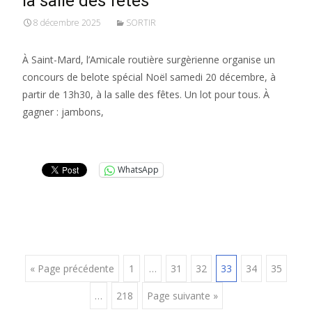
la salle des fêtes
8 décembre 2025
SORTIR
À Saint-Mard, l’Amicale routière surgèrienne organise un
concours de belote spécial Noël samedi 20 décembre, à
partir de 13h30, à la salle des fêtes. Un lot pour tous. À
gagner : jambons,
Lire la suite…
WhatsApp
Posts
« Page précédente
1
…
31
32
33
34
35
…
218
Page suivante »