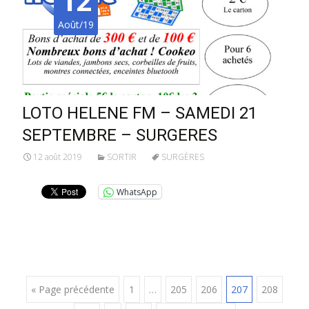
12
Août/19
LOTO HELENE FM – SAMEDI 21
SEPTEMBRE – SURGERES
12 août 2019
SORTIR
SURGÈRES
WhatsApp
Posts
« Page précédente
1
…
205
206
207
208