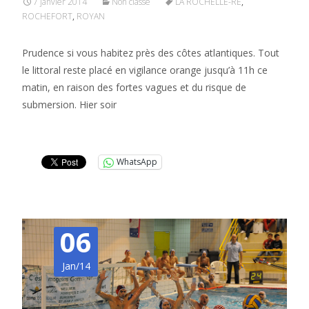
7 janvier 2014
Non classé
LA ROCHELLE-RÉ
,
ROCHEFORT
,
ROYAN
Prudence si vous habitez près des côtes atlantiques. Tout
le littoral reste placé en vigilance orange jusqu’à 11h ce
matin, en raison des fortes vagues et du risque de
submersion. Hier soir
Lire la suite…
WhatsApp
06
Jan/14