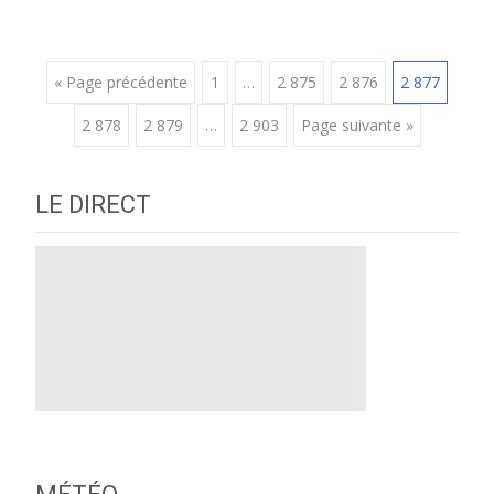
Posts
« Page précédente
1
…
2 875
2 876
2 877
2 878
2 879
…
2 903
Page suivante »
navigation
LE DIRECT