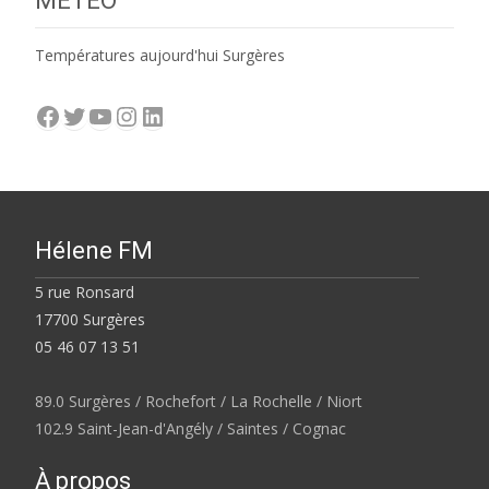
MÉTÉO
Températures aujourd'hui Surgères
Facebook
Twitter
YouTube
Instagram
LinkedIn
Hélene FM
5 rue Ronsard
17700 Surgères
05 46 07 13 51
89.0 Surgères / Rochefort / La Rochelle / Niort
102.9 Saint-Jean-d'Angély / Saintes / Cognac
À propos