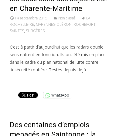
en Charente-Maritime
14 septembre 2015
Non classé
LA
ROCHELLE-RÉ
,
MARENNES-OLÉRON
,
ROCHEFORT
,
SAINTES
,
SURGÈRES
C’est à partir d’aujourd’hui que les radars double
sens entrent en fonction. Ils ont été mis en place
dans le cadre du plan national de lutte contre
l’insécurité routière. Testés depuis déjà
Lire la suite…
WhatsApp
Des centaines d’emplois
menacés en Saintonge : la