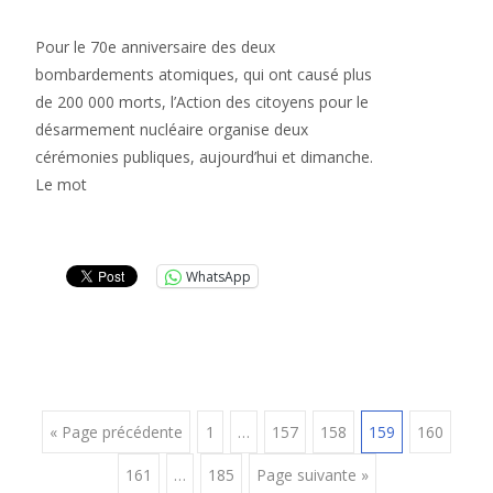
Pour le 70e anniversaire des deux
bombardements atomiques, qui ont causé plus
de 200 000 morts, l’Action des citoyens pour le
désarmement nucléaire organise deux
cérémonies publiques, aujourd’hui et dimanche.
Le mot
Lire la suite…
WhatsApp
Posts
« Page précédente
1
…
157
158
159
160
161
…
185
Page suivante »