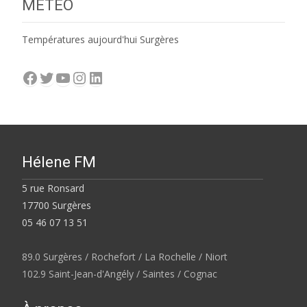
MÉTÉO
Températures aujourd'hui Surgères
Facebook
Twitter
YouTube
Instagram
LinkedIn
Hélene FM
5 rue Ronsard
17700 Surgères
05 46 07 13 51
89.0 Surgères / Rochefort / La Rochelle / Niort
102.9 Saint-Jean-d'Angély / Saintes / Cognac