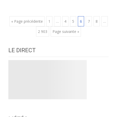
Posts
« Page précédente
1
…
4
5
6
7
8
…
2 903
Page suivante »
navigation
LE DIRECT