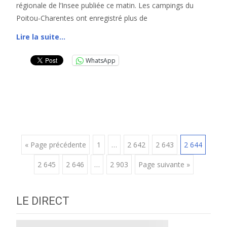
régionale de l’Insee publiée ce matin. Les campings du
Poitou-Charentes ont enregistré plus de
Lire la suite…
WhatsApp
Posts
« Page précédente
1
…
2 642
2 643
2 644
2 645
2 646
…
2 903
Page suivante »
navigation
LE DIRECT