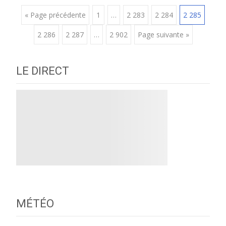
Posts
« Page précédente
1
…
2 283
2 284
2 285
2 286
2 287
…
2 902
Page suivante »
navigation
LE DIRECT
MÉTÉO