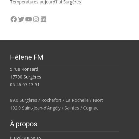
Températures aujourd'hui Surgères
Facebook
Twitter
YouTube
Instagram
LinkedIn
Hélene FM
5 rue Ronsard
17700 Surgères
05 46 07 13 51
89.0 Surgères / Rochefort / La Rochelle / Niort
102.9 Saint-Jean-d'Angély / Saintes / Cognac
À propos
FRÉQUENCES