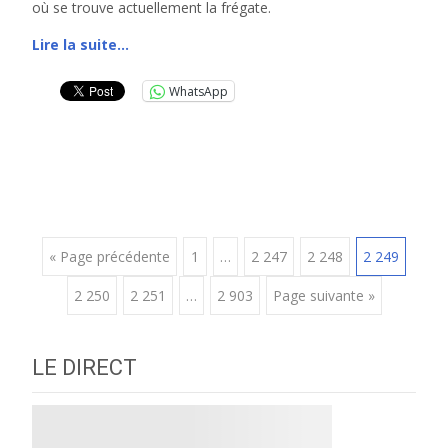
où se trouve actuellement la frégate.
Lire la suite…
WhatsApp
Posts
« Page précédente
1
…
2 247
2 248
2 249
2 250
2 251
…
2 903
Page suivante »
navigation
LE DIRECT