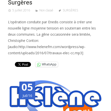
Surgères
5 juillet 2016
Non classé
SURGÈRES
L’opération conduite par Enedis consiste à créer une
nouvelle ligne moyenne tension en souterrain entre les
deux communes. La gêne occasionnée sera limitée,
Christophe Coriton:
[audio:http://www.helenefm.com/wordpress/wp-
content/uploads/2016/07/travaux-elec-cc.mp3]
WhatsApp
05
Juil/16