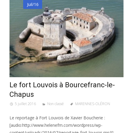
Juil/16
Le fort Louvois à Bourcefranc-le-
Chapus
5 juillet 2016
Non classé
MARENNES-OLÉRON
Le reportage à Fort Louvois de Xavier Boucherie :
[audio:http://www.helenefm.com/wordpress/wp-
content/uploads/2016/07/reportage-fort-louvois.mp3]