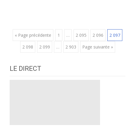
Posts
« Page précédente
1
…
2 095
2 096
2 097
2 098
2 099
…
2 903
Page suivante »
navigation
LE DIRECT