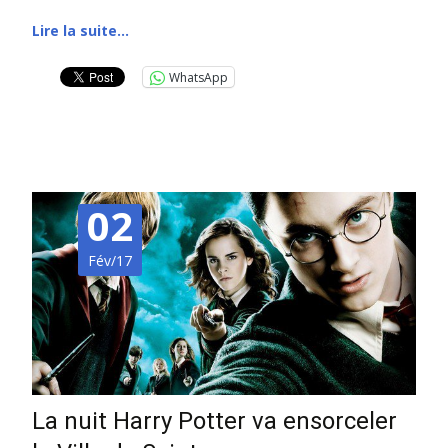
Lire la suite…
WhatsApp
02
Fév/17
La nuit Harry Potter va ensorceler