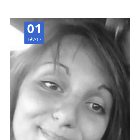
01
Fév/17