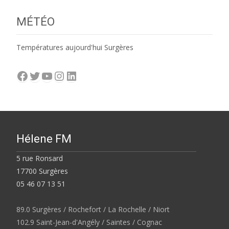
MÉTÉO
Températures aujourd'hui Surgères
Facebook
Twitter
YouTube
Instagram
LinkedIn
Hélene FM
5 rue Ronsard
17700 Surgères
05 46 07 13 51
89.0 Surgères / Rochefort / La Rochelle / Niort
102.9 Saint-Jean-d'Angély / Saintes / Cognac