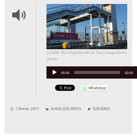
La halte TER d’Aigrefeuille-Le Thou inaugurée en
janvier
Lecteur
00:00
00:00
audio
WhatsApp
1 février 2017
AUNIS SUD INFOS
SURGÈRES