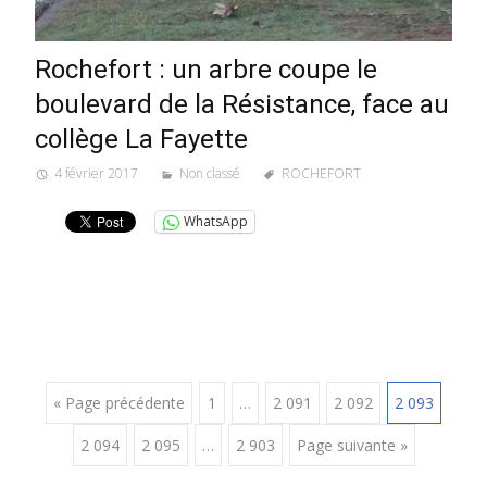
Rochefort : un arbre coupe le
boulevard de la Résistance, face au
collège La Fayette
4 février 2017
Non classé
ROCHEFORT
WhatsApp
Posts
« Page précédente
1
…
2 091
2 092
2 093
2 094
2 095
…
2 903
Page suivante »
navigation