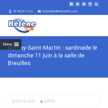
05 46 07 13 51
helenefm@helenefm.com
Skip
to
cont
Menu
Barnay-Saint-Martin : sardinade le
dimanche 11 juin à la salle de
Breuilles
30 mai 2023
SORTIR