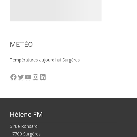
MÉTÉO
Températures aujourd'hui Surgères
Facebook
Twitter
YouTube
Instagram
LinkedIn
Hélene FM
5 rue Ronsard
17700 Surgères