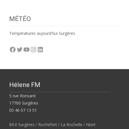
MÉTÉO
Températures aujourd'hui Surgères
Facebook
Twitter
YouTube
Instagram
LinkedIn
Hélene FM
5 rue Ronsard
17700 Surgères
05 46 07 13 51
89.0 Surgères / Rochefort / La Rochelle / Niort