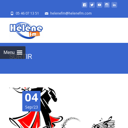
05 46 07 13 51
helenefm@helenefm.com
Skip
to
cont
Menu
SORTIR
04
Sep/23