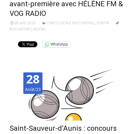
avant-première avec HÉLÈNE FM &
VOG RADIO
28 août 2023
L'INFO LOCALE EN CONTINU
,
SORTIR
ROCHEFORT
,
ROYAN
WhatsApp
28
Août/23
Saint-Sauveur-d’Aunis : concours