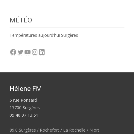
MÉTÉO
Températures aujourd'hui Surgères
Facebook
Twitter
YouTube
Instagram
LinkedIn
Hélene FM
5 rue Ronsard
17700 Surgères
05 46 07 13 51
89.0 Surgères / Rochefort / La Rochelle / Niort