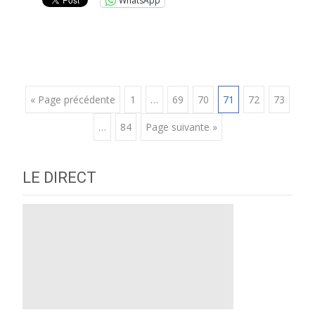
WhatsApp
Posts
« Page précédente
1
…
69
70
71
72
73
…
84
Page suivante »
navigation
LE DIRECT