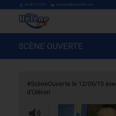
05 46 07 13 51
helenefm@helenefm.com
SCÈNE OUVERTE
#ScèneOuverte le 12/06/15 avec
d’Oléron