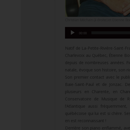
Christian Méchain (à droite) et Etienne B
Lecteur
00:00
audio
Natif de La-Petite-Rivière-Saint-F
Charlevoix au Québec, Étienne B
depuis de nombreuses années. Fie
natale, évoque son histoire, son 
Son premier contact avec le public
Baie-Saint-Paul et de Jonzac. De
plusieurs en Charente, en Char
Conservatoire de Musique de Ro
l‘Atlantique aussi fréquemment, 
québécoise qui lui est si chère. Se
en est reconnaissant !
Derrière son piano enflammé, ave