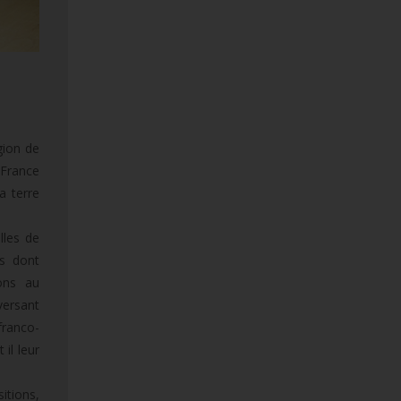
gion de
 France
a terre
lles de
es dont
sons au
versant
franco-
 il leur
itions,