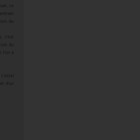
air, ce
entrain
tion du
, c’est
coin du
 l’on a
 Castel
et d’un