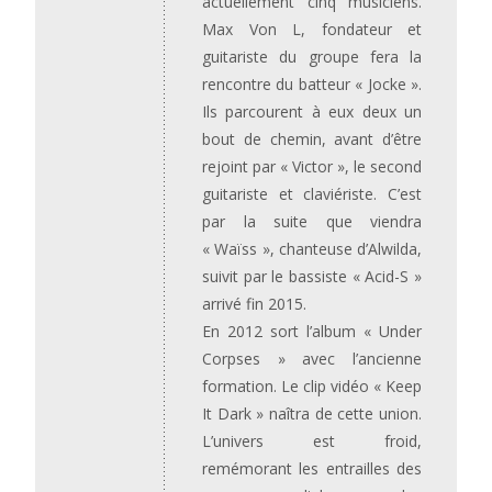
actuellement cinq musiciens.
Max Von L, fondateur et
guitariste du groupe fera la
rencontre du batteur « Jocke ».
Ils parcourent à eux deux un
bout de chemin, avant d’être
rejoint par « Victor », le second
guitariste et claviériste. C’est
par la suite que viendra
« Waïss », chanteuse d’Alwilda,
suivit par le bassiste « Acid-S »
arrivé fin 2015.
En 2012 sort l’album « Under
Corpses » avec l’ancienne
formation. Le clip vidéo « Keep
It Dark » naîtra de cette union.
L’univers est froid,
remémorant les entrailles des