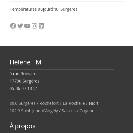
Températures aujourd'hui Surgères
Facebook
Twitter
YouTube
Instagram
LinkedIn
Hélene FM
5 rue Ronsard
17700 Surgères
05 46 07 13 51
89.0 Surgères / Rochefort / La Rochelle / Niort
102.9 Saint-Jean-d'Angély / Saintes / Cognac
À propos