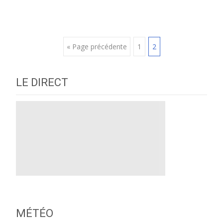
Posts
« Page précédente
1
2
navigation
LE DIRECT
MÉTÉO