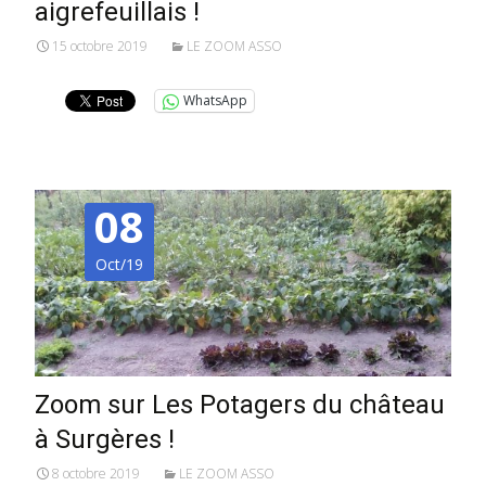
aigrefeuillais !
15 octobre 2019
LE ZOOM ASSO
WhatsApp
08
Oct/19
Zoom sur Les Potagers du château
à Surgères !
8 octobre 2019
LE ZOOM ASSO