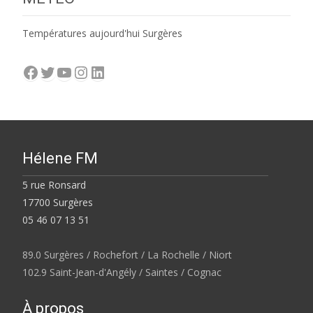
Températures aujourd'hui Surgères
Facebook
Twitter
YouTube
Instagram
LinkedIn
Hélene FM
5 rue Ronsard
17700 Surgères
05 46 07 13 51
89.0 Surgères / Rochefort / La Rochelle / Niort
102.9 Saint-Jean-d'Angély / Saintes / Cognac
À propos