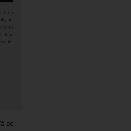
ndre en
plupart
dance en
it donc
 écoute
’à ce