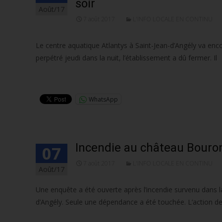
soir
Août/17
7 août 2017
L'INFO LOCALE EN CONTINU
Le centre aquatique Atlantys à Saint-Jean-d’Angély va enco
perpétré jeudi dans la nuit, l’établissement a dû fermer. Il
Lire la suite…
WhatsApp
Incendie au château Bouron
07
7 août 2017
L'INFO LOCALE EN CONTINU
Août/17
Une enquête a été ouverte après l’incendie survenu dans la
d’Angély. Seule une dépendance a été touchée. L’action 
Lire la suite…