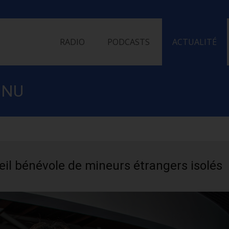
Skip
to
RADIO
PODCASTS
ACTUALITÉ
content
INU
ueil bénévole de mineurs étrangers isolés