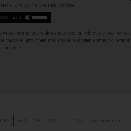
forêt à l’ONF pour la Charente-Maritime :
Utilisez
00:00
les
flèches
rdit aux promeneurs qu’ils soient à pied, en vélo ou à cheval, par des
haut/bas
a chasse au gros gibier, notamment le sanglier, dont la prolifération
pour
a maintenue.
augmenter
ou
diminuer
le
volume.
1 692
1 693
1 694
1 695
…
1 801
Page suivante »