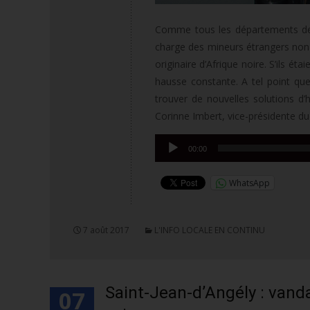
Comme tous les départements de F
charge des mineurs étrangers non a
originaire d’Afrique noire. S’ils ét
hausse constante. A tel point que
trouver de nouvelles solutions d
Corinne Imbert, vice-présidente du
Lecteur
00:00
audio
WhatsApp
7 août 2017
L'INFO LOCALE EN CONTINU
Saint-Jean-d’Angély : vanda
07