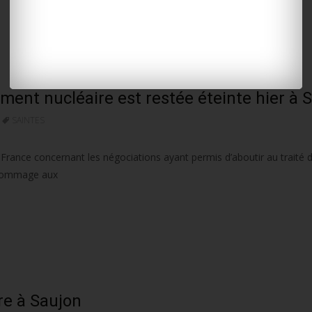
ent nucléaire est restée éteinte hier à 
SAINTES
 France concernant les négociations ayant permis d’aboutir au traité d’
 hommage aux
re à Saujon