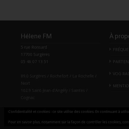
navigation
Hélene FM
À prop
5 rue Ronsard
FRÉQUE
17700 Surgères
05 46 07 13 51
PARTEN
VOG RA
89.0 Surgères / Rochefort / La Rochelle /
Niort
MENTIO
102.9 Saint-Jean-d'Angély / Saintes /
Cognac
Confidentialité et cookies : ce site utilise des cookies. En continuant à utili
© HELENE FM
Pour en savoir plus, notamment sur la façon de contrôler les cookies, con