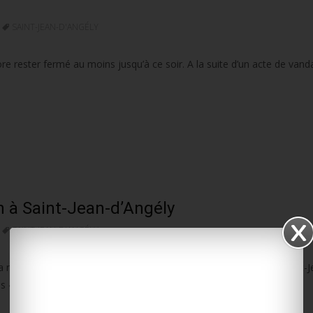
SAINT-JEAN-D'ANGÉLY
re rester fermé au moins jusqu’à ce soir. A la suite d’un acte de vand
 à Saint-Jean-d’Angély
SAINT-JEAN-D'ANGÉLY
 nuit de jeudi à vendredi dans l’enceinte du château Bouron à Saint-J
des 49 sapeurs-pompiers