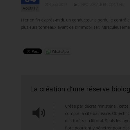
4 août 2017
L'INFO LOCALE EN CONTINU
Août/17
Hier en fin d’après-midi, un conducteur a perdu le contrôle
plusieurs tonneaux avant de s’immobiliser. Miraculeusemen
Lire la suite…
WhatsApp
La création d’une réserve biolog
Créée par décret ministériel, cett
compte la cité balnéaire. Objectif 
des forêts du littoral. Seuls les ag
flore pourront y pénétrer pour obse