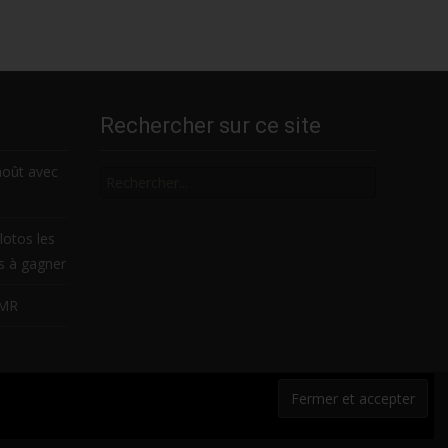
Rechercher sur ce site
Rechercher
août avec
lotos les
es à gagner
LMR