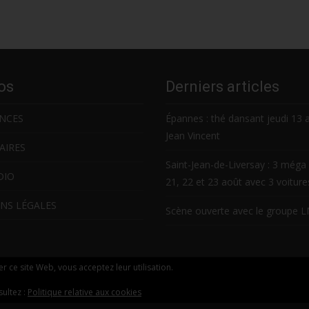
os
Derniers articles
NCES
Épannes : thé dansant jeudi 13 
Jean Vincent
AIRES
Saint-Jean-de-Liversay : 3 méga 
DIO
21, 22 et 23 août avec 3 voitur
NS LÉGALES
Scène ouverte avec le groupe 
ser ce site Web, vous acceptez leur utilisation.
sultez :
Politique relative aux cookies