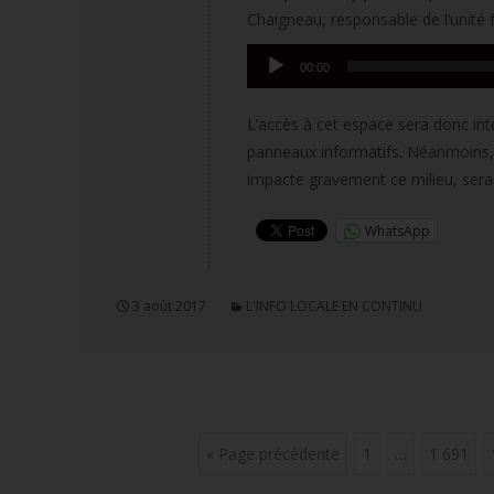
Chaigneau, responsable de l’unité 
Lecteur
00:00
audio
L’accès à cet espace sera donc inte
panneaux informatifs. Néanmoins, l
impacte gravement ce milieu, ser
WhatsApp
3 août 2017
L'INFO LOCALE EN CONTINU
Posts
« Page précédente
1
…
1 691