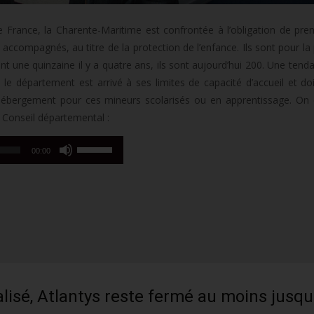
rance, la Charente-Maritime est confrontée à l’obligation de pre
ccompagnés, au titre de la protection de l’enfance. Ils sont pour la 
aient une quinzaine il y a quatre ans, ils sont aujourd’hui 200. Une ten
 le département est arrivé à ses limites de capacité d’accueil et do
’hébergement pour ces mineurs scolarisés ou en apprentissage. On
 Conseil départemental :
Utilisez
00:00
les
flèches
haut/bas
pour
augmenter
ou
diminuer
le
lisé, Atlantys reste fermé au moins jusqu
volume.