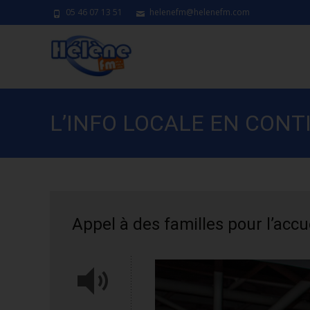
05 46 07 13 51
helenefm@helenefm.com
L’INFO LOCALE EN CONT
Appel à des familles pour l’acc