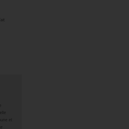
ait
e
elle
faune et
ge