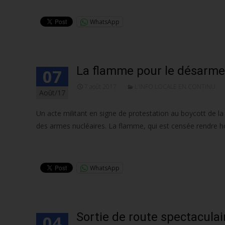
WhatsApp
La flamme pour le désarmem
07
7 août 2017
L'INFO LOCALE EN CONTINU
Août/17
Un acte militant en signe de protestation au boycott de la
des armes nucléaires. La flamme, qui est censée rendre
Lire la suite…
WhatsApp
Sortie de route spectaculai
04