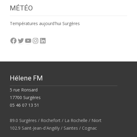
MÉTÉO
Températures aujourd'hui Surgères
Facebook
Twitter
YouTube
Instagram
LinkedIn
Hélene FM
5 rue Ronsard
17700 Surgères
05 46 07 13 51
89.0 Surgères / Rochefort / La Rochelle / Niort
102.9 Saint-Jean-d'Angély / Saintes / Cognac