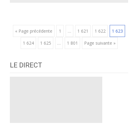
Posts
« Page précédente
1
…
1 621
1 622
1 623
1 624
1 625
…
1 801
Page suivante »
navigation
LE DIRECT