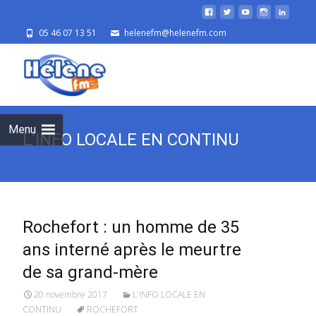
05 46 07 13 51
helenefm@helenefm.com
Skip
to
cont
Menu
L’INFO LOCALE EN CONTINU
Rochefort : un homme de 35
ans interné après le meurtre
de sa grand-mère
20 novembre 2017
L'INFO LOCALE EN
CONTINU
ROCHEFORT