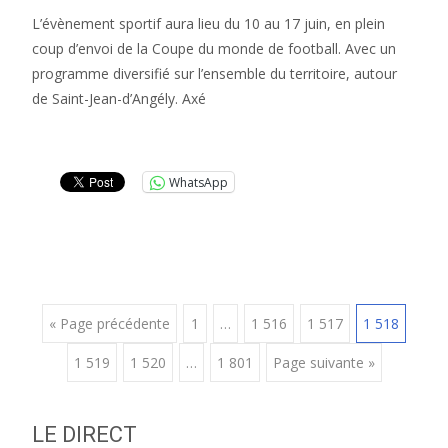
L’évènement sportif aura lieu du 10 au 17 juin, en plein
coup d’envoi de la Coupe du monde de football. Avec un
programme diversifié sur l’ensemble du territoire, autour
de Saint-Jean-d’Angély. Axé
Lire la suite…
WhatsApp
Posts
« Page précédente
1
…
1 516
1 517
1 518
1 519
1 520
…
1 801
Page suivante »
navigation
LE DIRECT