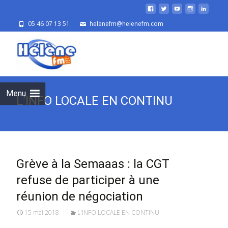
05 46 07 13 51
helenefm@helenefm.com
Skip
to
cont
Menu
L’INFO LOCALE EN CONTINU
Grève à la Semaaas : la CGT
refuse de participer à une
réunion de négociation
15 mai 2018
L'INFO LOCALE EN CONTINU