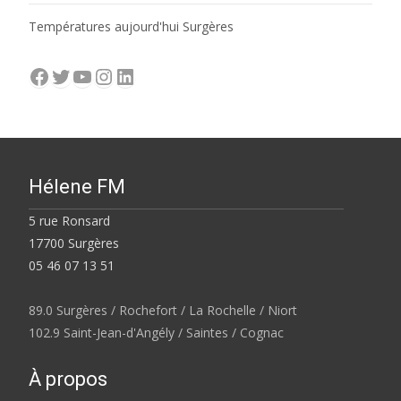
Températures aujourd'hui Surgères
Facebook
Twitter
YouTube
Instagram
LinkedIn
Hélene FM
5 rue Ronsard
17700 Surgères
05 46 07 13 51
89.0 Surgères / Rochefort / La Rochelle / Niort
102.9 Saint-Jean-d'Angély / Saintes / Cognac
À propos