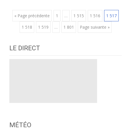
Posts
« Page précédente
1
…
1 515
1 516
1 517
1 518
1 519
…
1 801
Page suivante »
navigation
LE DIRECT
MÉTÉO