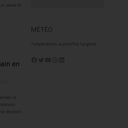
 Les Jaune et
MÉTÉO
Températures aujourd'hui Surgères
Facebook
Twitter
YouTube
Instagram
LinkedIn
main en
EFORT
Jamain se
ppression
Une décision