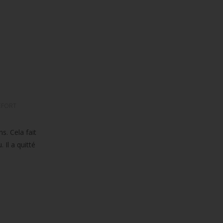
EFORT
s. Cela fait
 Il a quitté