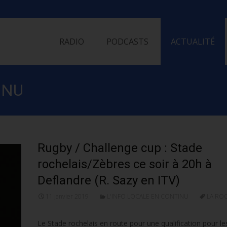
Skip
to
RADIO
PODCASTS
ACTUALITÉ
content
INU
Rugby / Challenge cup : Stade
rochelais/Zèbres ce soir à 20h à
Deflandre (R. Sazy en ITV)
11 janvier 2019
L'INFO LOCALE EN CONTINU
LA RO
Le Stade rochelais en route pour une qualification pour le