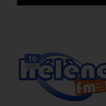
10
Jan/19