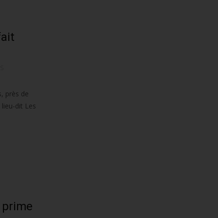
ait
ES
, près de
lieu-dit Les
a prime