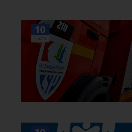
10
Jan/19
10