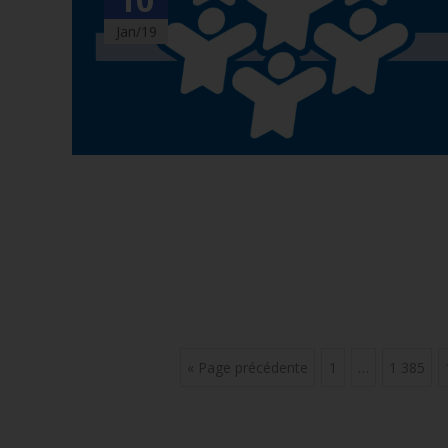
Jan/19
Posts
« Page précédente
1
…
1 385
navigation