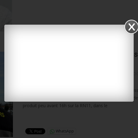
Puilboreau : un blessé grave aprè
collision sur la RN11
10 janvier 2019
L'INFO LOCALE EN CONTINU
LA RO
Une collision entre une voiture et une moto a fait un bles
hier après-midi à Puilboreau, près de La Rochelle. L’accide
produit peu avant 16h sur la RN11, dans le
Lire la suite…
WhatsApp