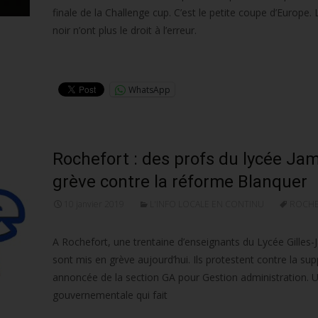
finale de la Challenge cup. C’est le petite coupe d’Europe.
noir n’ont plus le droit à l’erreur.
Lire la suite…
WhatsApp
Rochefort : des profs du lycée Ja
grève contre la réforme Blanquer
10 janvier 2019
L'INFO LOCALE EN CONTINU
ROCH
A Rochefort, une trentaine d’enseignants du Lycée Gilles-
sont mis en grève aujourd’hui. Ils protestent contre la su
annoncée de la section GA pour Gestion administration. 
gouvernementale qui fait