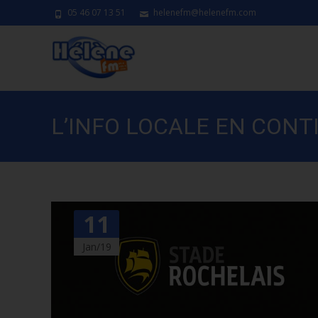
05 46 07 13 51
helenefm@helenefm.com
L’INFO LOCALE EN CONT
11
Jan/19