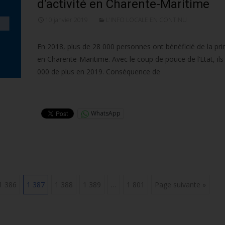
d’activité en Charente-Maritime
10 janvier 2019
L'INFO LOCALE EN CONTINU
En 2018, plus de 28 000 personnes ont bénéficié de la prim
en Charente-Maritime. Avec le coup de pouce de l’Etat, ils
000 de plus en 2019. Conséquence de
Lire la suite…
WhatsApp
1 386
1 387
1 388
1 389
…
1 801
Page suivante »