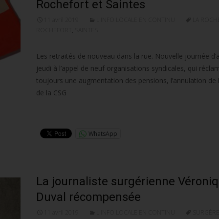
Rochefort et Saintes
11 avril 2019
L'INFO LOCALE EN CONTINU
LA ROCH
ROCHEFORT
,
SAINTES
Les retraités de nouveau dans la rue. Nouvelle journée d’
jeudi à l’appel de neuf organisations syndicales, qui récla
toujours une augmentation des pensions, l’annulation de 
de la CSG
Lire la suite…
WhatsApp
La journaliste surgérienne Véroni
Duval récompensée
11 avril 2019
L'INFO LOCALE EN CONTINU
SURGÈR