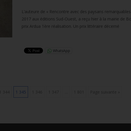
L’auteure de « Rencontre avec des paysans remarquables »
2017 aux éditions Sud-Ouest, a reçu hier à la mairie de B
prix Ardua 1ère réalisation. Un prix littéraire décerné
Lire la suite…
WhatsApp
1 344
1 345
1 346
1 347
…
1 801
Page suivante »