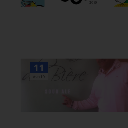
11
Avr/19