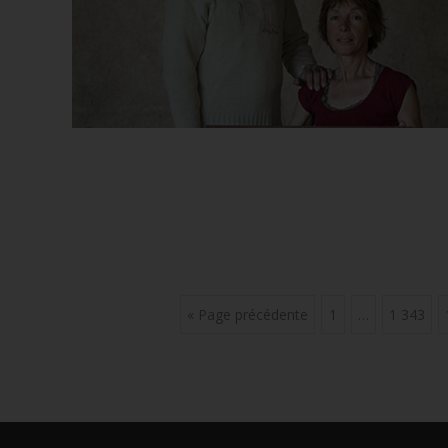
Posts
« Page précédente
1
…
1 343
navigation