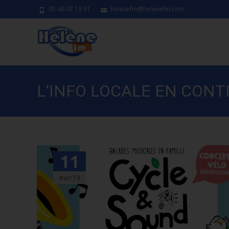
05 46 07 13 51
helenefm@helenefm.com
L’INFO LOCALE EN CONT
11
Avr/19