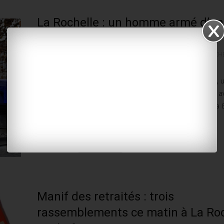
La Rochelle : un homme armé d’un
couteau attaque deux policiers
11 avril 2019
L'INFO LOCALE EN CONTINU
LA ROCH
Les faits se sont déroulés mardi après-midi. Vers 15h30, 
signalait qu’un individu déambulait avenue Jean-Guitton, 
couteau à la main. Une équipe de police secours et de la
Lire la suite…
WhatsApp
Manif des retraités : trois
rassemblements ce matin à La Roc