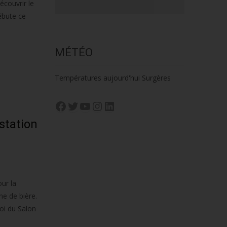
couvrir le
ébute ce
MÉTÉO
Températures aujourd'hui Surgères
Facebook
Twitter
YouTube
Instagram
LinkedIn
station
ur la
ne de bière.
voi du Salon