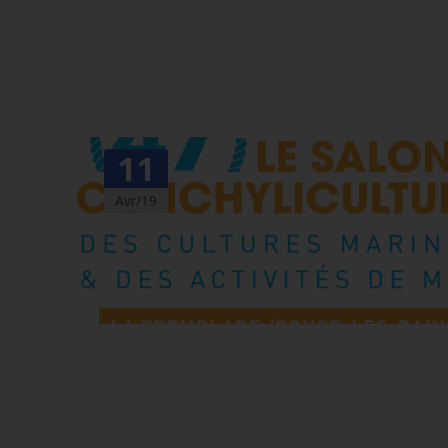
11
Avr/19