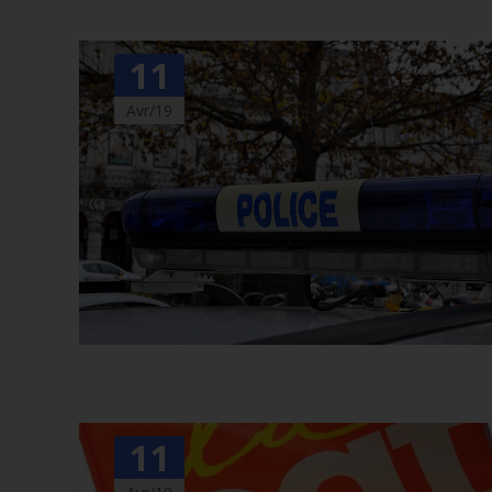
11
Avr/19
11