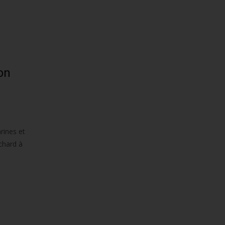
on
rines et
ochard à