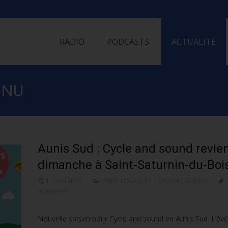
Skip
to
RADIO
PODCASTS
ACTUALITÉ
content
INU
Aunis Sud : Cycle and sound revien
dimanche à Saint-Saturnin-du-Boi
11 avril 2019
L'INFO LOCALE EN CONTINU
,
SORTIR
SURGÈRES
Nouvelle saison pour Cycle and sound en Aunis Sud. L’é