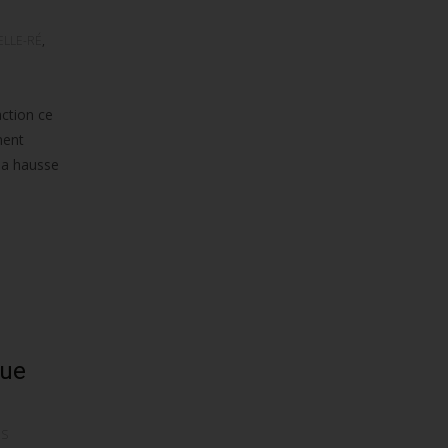
ELLE-RÉ
,
action ce
ment
la hausse
que
ES