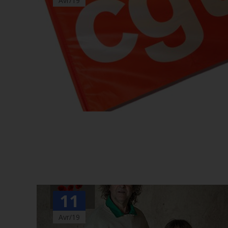
Avr/19
11
Avr/19