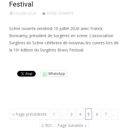
Festival
13 juillet 2026
SCÈNE OUVERTE
Scène ouverte vendredi 10 juillet 2026 avec Franck
Bonnamy, président de Surgères en scène. L’association
Surgères en Scène célèbrera de nouveau les cuivres lors de
la 10ᵉ édition du Surgères Brass Festival.
Lire la suite…
WhatsApp
Posts
« Page précédente
1
…
3
4
5
6
7
…
2 903
Page suivante »