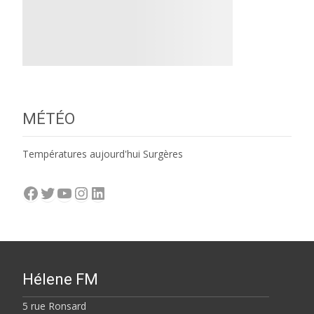
MÉTÉO
Températures aujourd'hui Surgères
Facebook
Twitter
YouTube
Instagram
LinkedIn
Hélene FM
5 rue Ronsard