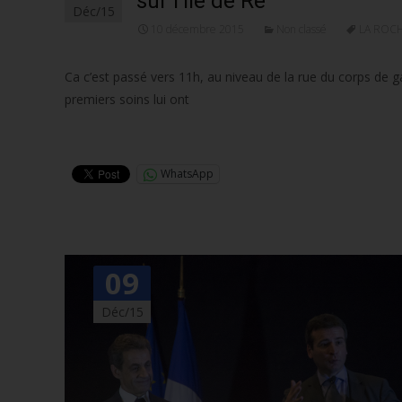
sur l’île de Ré
Déc/15
10 décembre 2015
Non classé
LA ROCH
Ca c’est passé vers 11h, au niveau de la rue du corps de 
premiers soins lui ont
Lire la suite…
WhatsApp
09
Déc/15