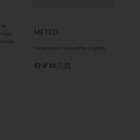
 la
MÉTÉO
troupe
ionnels
Températures aujourd'hui Surgères
Facebook
Twitter
YouTube
Instagram
LinkedIn