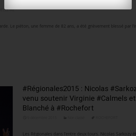
ELLE-RÉ
garde. Le piéton, une femme de 82 ans, a été grièvement blessé par l’
#Régionales2015 : Nicolas #Sarkoz
venu soutenir Virginie #Calmels e
Blanché à #Rochefort
9 décembre 2015
Non classé
ROCHEFORT
Les Régionales dans l’entre deux tours. Nicolas Sarkozy ét