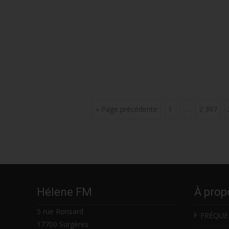
Posts
« Page précédente
1
…
2 397
navigation
Hélene FM
À prop
5 rue Ronsard
FRÉQUE
17700 Surgères