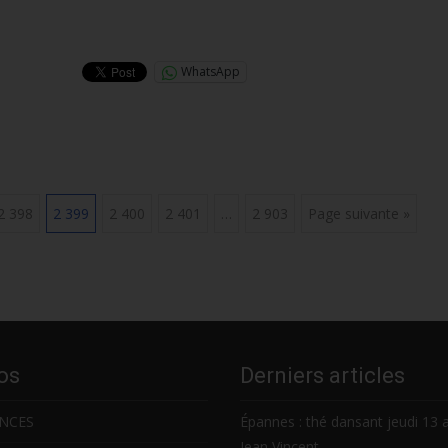
Lire la suite…
WhatsApp
2 398
2 399
2 400
2 401
…
2 903
Page suivante »
os
Derniers articles
NCES
Épannes : thé dansant jeudi 13 
Jean Vincent