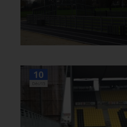
10
Déc/15