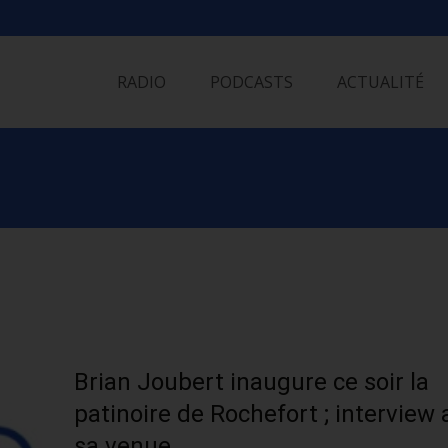
Skip
to
RADIO
PODCASTS
ACTUALITÉ
content
Brian Joubert inaugure ce soir la
patinoire de Rochefort ; interview
sa venue