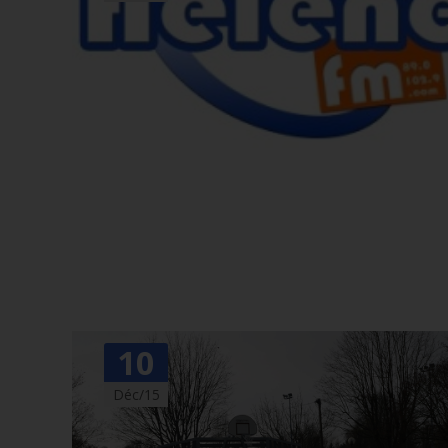
10
Déc/15