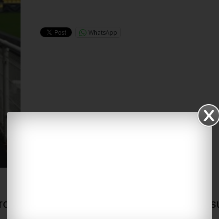
Lire la suite…
WhatsApp
urd et un piéton hier matin à La Couarde-s