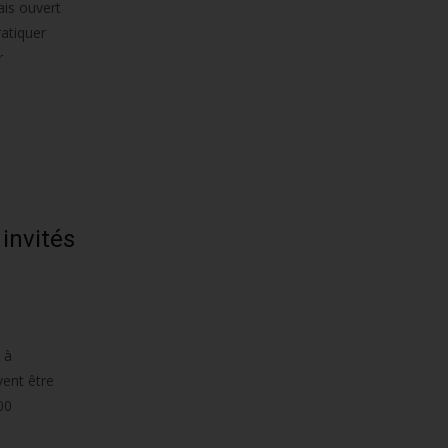
ais ouvert
ratiquer
r
invités
 à
vent être
00