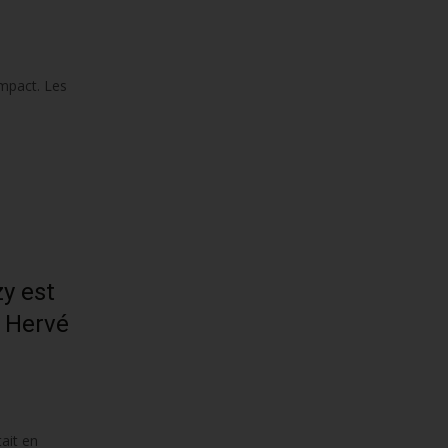
impact. Les
y est
t Hervé
ait en