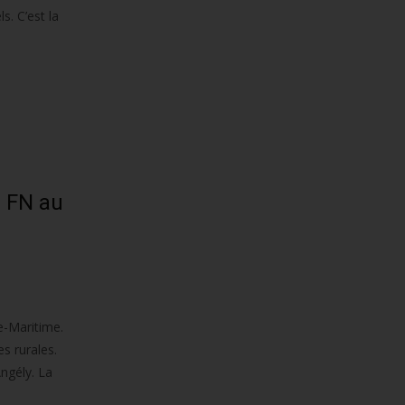
s. C’est la
e FN au
e-Maritime.
s rurales.
Angély. La