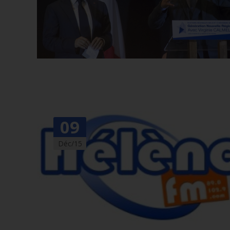
09
Déc/15