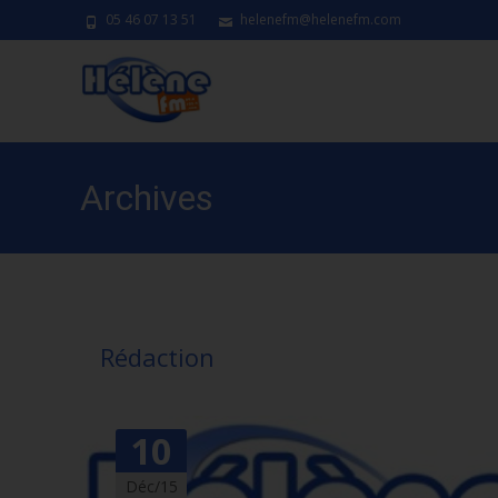
05 46 07 13 51
helenefm@helenefm.com
Archives
Rédaction
10
Déc/15