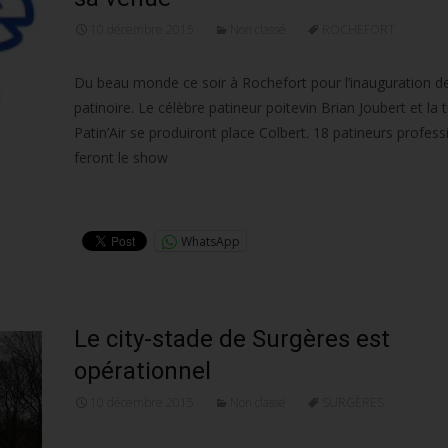
10 décembre 2015
Non classé
ROCHEFORT
Du beau monde ce soir à Rochefort pour l’inauguration de
patinoire. Le célèbre patineur poitevin Brian Joubert et la 
Patin’Air se produiront place Colbert. 18 patineurs profess
feront le show
Lire la suite…
WhatsApp
Le city-stade de Surgères est
opérationnel
10 décembre 2015
Non classé
SURGÈRES