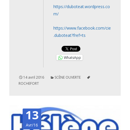
https://duboteat.wordpress.co
m/
https://www.facebook.com/cie
.duboteat?fref=ts
WhatsApp
14 avril 2016
SCÈNE OUVERTE
ROCHEFORT
13
Avr/16