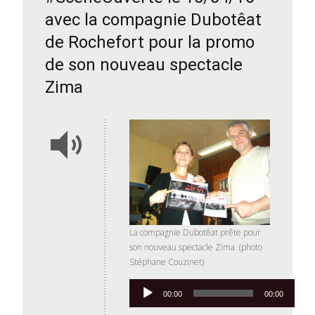
avec la compagnie Dubotêat
de Rochefort pour la promo
de son nouveau spectacle
Zima
La compagnie Dubotêat prête pour
son nouveau spectacle Zima. (photo
Stéphane Couzinet)
Lecteur
00:00
00:00
audio