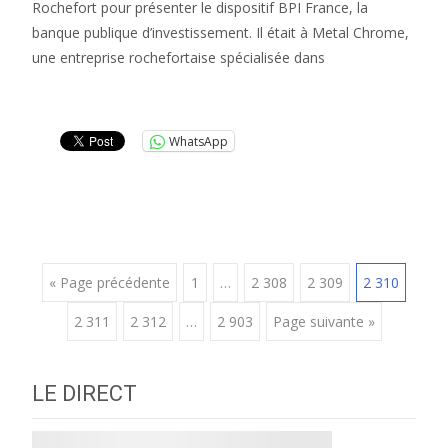
Rochefort pour présenter le dispositif BPI France, la
banque publique d’investissement. Il était à Metal Chrome,
une entreprise rochefortaise spécialisée dans
Lire la suite…
WhatsApp
Posts
« Page précédente
1
…
2 308
2 309
2 310
2 311
2 312
…
2 903
Page suivante »
navigation
LE DIRECT