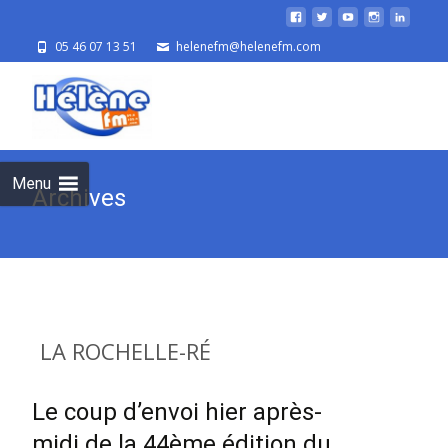
05 46 07 13 51
helenefm@helenefm.com
Skip
to
cont
Menu
Archives
LA ROCHELLE-RÉ
Le coup d’envoi hier après-
midi de la 44ème édition du