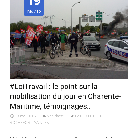
19
Mai/16
#LoiTravail : le point sur la
mobilisation du jour en Charente-
Maritime, témoignages…
19 mai 2016
Non classé
LA ROCHELLE-RÉ
,
ROCHEFORT
,
SAINTES