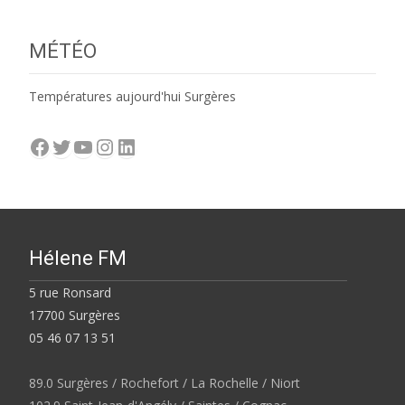
MÉTÉO
Températures aujourd'hui Surgères
Facebook
Twitter
YouTube
Instagram
LinkedIn
Hélene FM
5 rue Ronsard
17700 Surgères
05 46 07 13 51
89.0 Surgères / Rochefort / La Rochelle / Niort