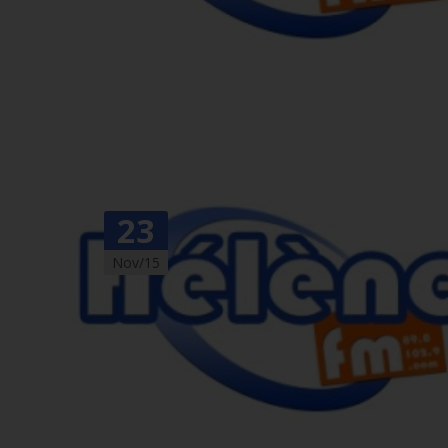
23
Nov/15