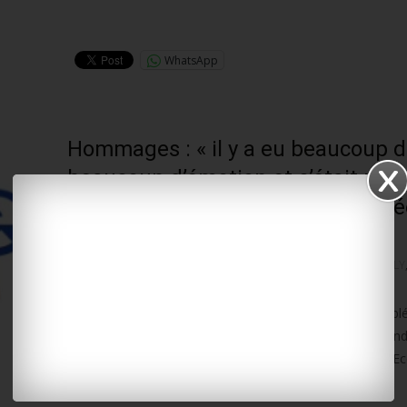
Lire la suite…
WhatsApp
Hommages : « il y a eu beaucoup d’
beaucoup d’émotion et c’était un
moment très fort », pour la député
Quéré
16 novembre 2015
Non classé
SAINT-JEAN-D'ANGÉLY
A Paris, moment d’émotion sur les marches de l’Assemblé
ce midi où les parlementaires se sont retrouvés pour ren
hommage aux victimes. Ils ont entonné la Marseillaise. E
Catherine Quéré, député