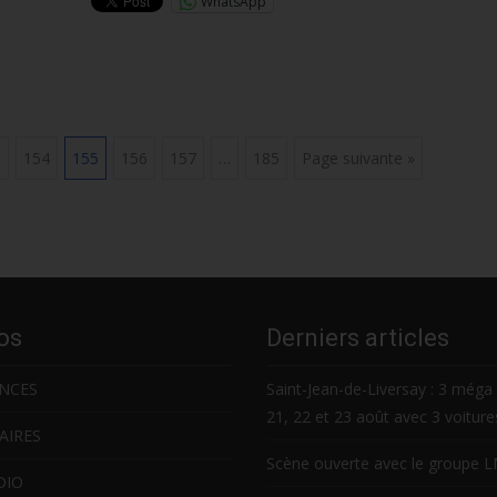
WhatsApp
3
154
155
156
157
…
185
Page suivante »
os
Derniers articles
NCES
Saint-Jean-de-Liversay : 3 méga 
21, 22 et 23 août avec 3 voitur
AIRES
Scène ouverte avec le groupe 
DIO