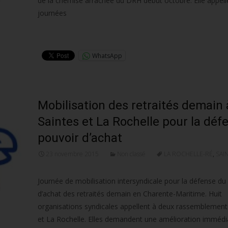
de la chemise arrachée du DRH début octobre. Elle appell
journées
Lire la suite…
WhatsApp
Mobilisation des retraités demain 
Saintes et La Rochelle pour la déf
pouvoir d’achat
23 novembre 2015
Non classé
LA ROCHELLE-RÉ
,
SAI
Journée de mobilisation intersyndicale pour la défense du
d’achat des retraités demain en Charente-Maritime. Huit
organisations syndicales appellent à deux rassemblement
et La Rochelle. Elles demandent une amélioration immédi