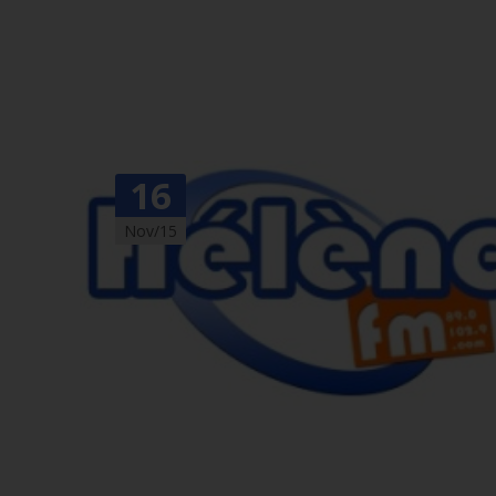
16
Nov/15