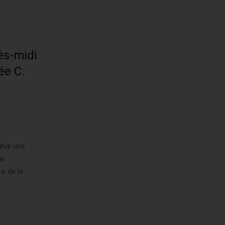
ès-midi
ée C.
lève une
un
e de la