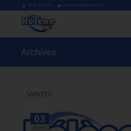
05 46 07 13 51
helenefm@helenefm.com
Archives
SAINTES
03
Déc/15