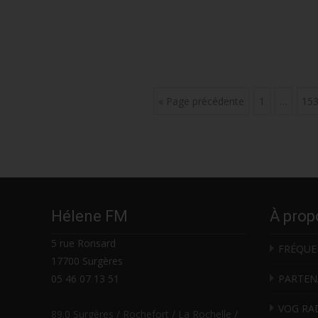
Posts
« Page précédente
1
…
15
navigation
Hélene FM
À prop
5 rue Ronsard
FRÉQUE
17700 Surgères
05 46 07 13 51
PARTEN
VOG RA
89.0 Surgères / Rochefort / La Rochelle /