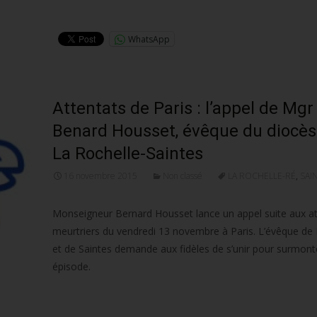
Lire la suite…
WhatsApp
Attentats de Paris : l’appel de Mgr
Benard Housset, évêque du diocès
La Rochelle-Saintes
16 novembre 2015
Non classé
LA ROCHELLE-RÉ
,
SAI
Monseigneur Bernard Housset lance un appel suite aux at
meurtriers du vendredi 13 novembre à Paris. L’évêque de 
et de Saintes demande aux fidèles de s’unir pour surmont
épisode.
Lire la suite…