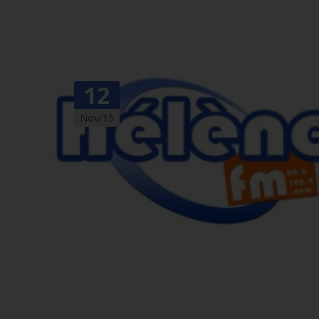
12
Nov/15