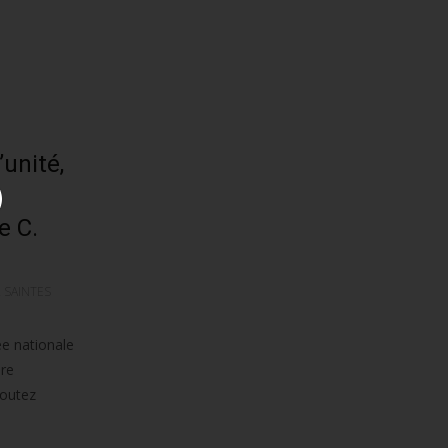
unité,
e C.
,
SAINTES
e nationale
dre
coutez