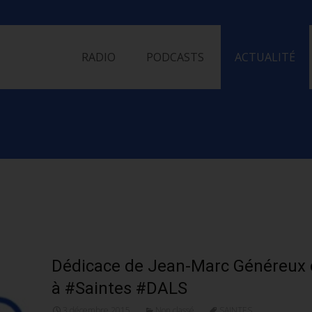
Skip
to
RADIO
PODCASTS
ACTUALITÉ
content
Dédicace de Jean-Marc Généreux c
à #Saintes #DALS
3 décembre 2015
Non classé
SAINTES