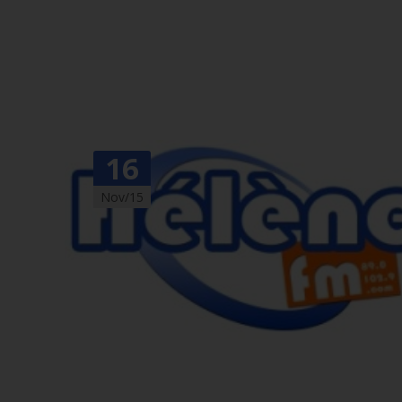
16
Nov/15