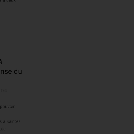
e à deux
à
ense du
NTES
 pouvoir
s à Saintes
ate