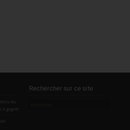
Rechercher sur ce site
Rechercher
lotos les
es à gagner
LMR