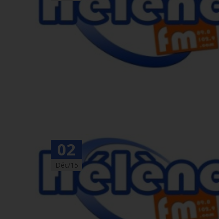
02
Déc/15