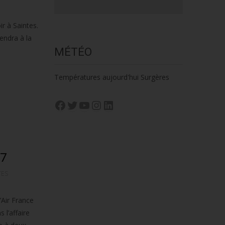
r à Saintes.
endra à la
MÉTÉO
Températures aujourd'hui Surgères
Facebook
Twitter
YouTube
Instagram
LinkedIn
17
TES
’Air France
 l’affaire