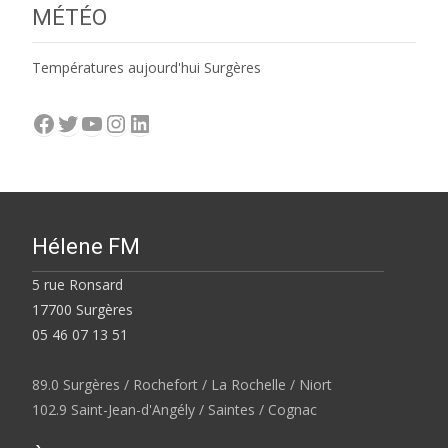
MÉTÉO
Températures aujourd'hui Surgères
Facebook
Twitter
YouTube
Instagram
LinkedIn
Hélene FM
5 rue Ronsard
17700 Surgères
05 46 07 13 51
89.0 Surgères / Rochefort / La Rochelle / Niort
102.9 Saint-Jean-d'Angély / Saintes / Cognac