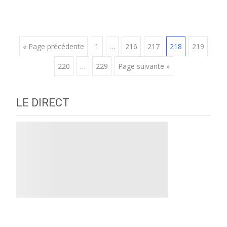
Posts
« Page précédente
1
…
216
217
218
219
220
…
229
Page suivante »
navigation
LE DIRECT