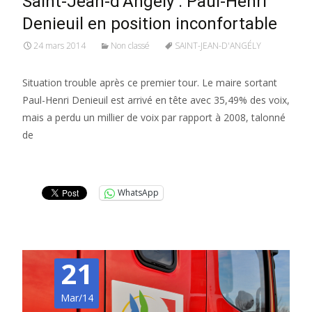
Saint-Jean-d’Angély : Paul-Henri
Denieuil en position inconfortable
24 mars 2014
Non classé
SAINT-JEAN-D'ANGÉLY
Situation trouble après ce premier tour. Le maire sortant
Paul-Henri Denieuil est arrivé en tête avec 35,49% des voix,
mais a perdu un millier de voix par rapport à 2008, talonné
de
Lire la suite…
WhatsApp
21
Mar/14