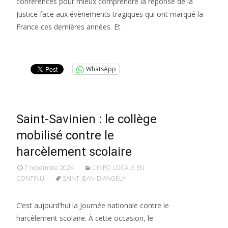
conférences pour mieux comprendre la réponse de la
Justice face aux évènements tragiques qui ont marqué la
France ces dernières années. Et
Lire la suite…
WhatsApp
Saint-Savinien : le collège
mobilisé contre le
harcèlement scolaire
7 novembre 2024
L'INFO LOCALE EN
CONTINU
SAINT-JEAN-D'ANGÉLY
C’est aujourd’hui la Journée nationale contre le
harcèlement scolaire. À cette occasion, le