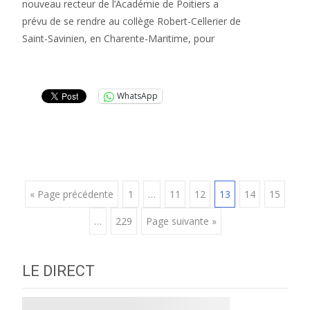
nouveau recteur de l’Académie de Poitiers a
prévu de se rendre au collège Robert-Cellerier de
Saint-Savinien, en Charente-Maritime, pour
Lire la suite…
WhatsApp
Posts
« Page précédente
1
…
11
12
13
14
15
…
229
Page suivante »
navigation
LE DIRECT