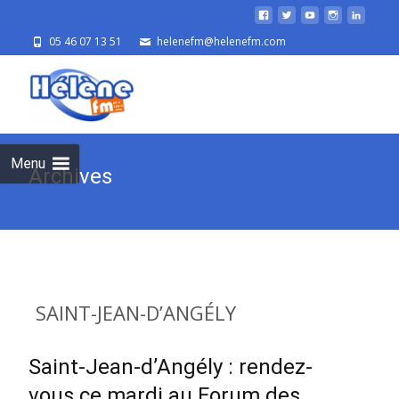
05 46 07 13 51
helenefm@helenefm.com
Skip
to
cont
Menu
Archives
SAINT-JEAN-D’ANGÉLY
Saint-Jean-d’Angély : rendez-
vous ce mardi au Forum des